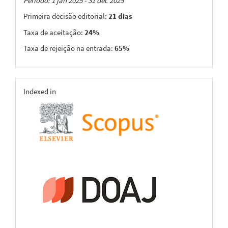
Taxas
Período: 1 jan 2025 - 31 dec 2025
Primeira decisão editorial:
21 dias
Taxa de aceitação:
24%
Taxa de rejeição na entrada:
65%
indexing
Indexed in