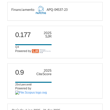
FAPEMIG
Financiamento
APQ-04537-23
scimago
0.177
2025
SJR
Q4
Powered by
citescore
0.9
2025
CiteScore
25rd percentil
Powered by