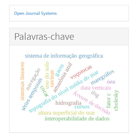
Desenvolvido
Open Journal Systems
por
Palavras-chave
sistema de informação geográfica
amazônia azul
uso do solo
sistemas lineares
gauss
voçorocas
navegação
maregráfos
topografia do nível médio do mar
ravinas
séries temporais
oea
cocar
data verticais
dsg
Árvore de decisão
cholesky
fator c
hidrografia
cursos
altura superficial do mar
interoperabilidade de dados