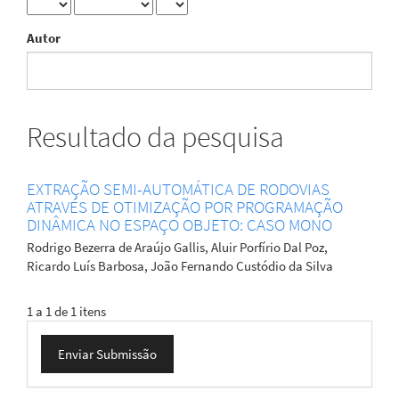
Autor
Resultado da pesquisa
EXTRAÇÃO SEMI-AUTOMÁTICA DE RODOVIAS
ATRAVÉS DE OTIMIZAÇÃO POR PROGRAMAÇÃO
DINÂMICA NO ESPAÇO OBJETO: CASO MONO
Rodrigo Bezerra de Araújo Gallis, Aluir Porfírio Dal Poz,
Ricardo Luís Barbosa, João Fernando Custódio da Silva
1 a 1 de 1 itens
Enviar
Enviar Submissão
Submissão