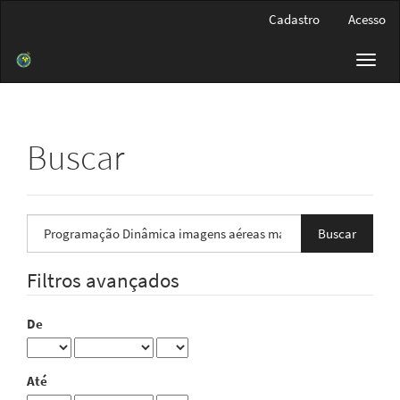
Navegação
Cadastro
Acesso
Principal
Conteúdo
Toggl
principal
navig
Barra
Lateral
Buscar
Pesquisar
termo
Filtros avançados
De
Até