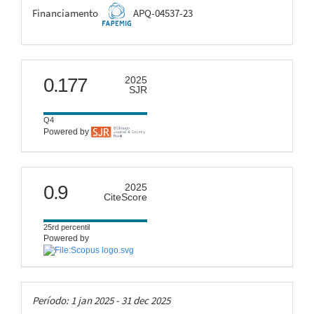
FAPEMIG
Financiamento
APQ-04537-23
scimago
0.177
2025
SJR
Q4
Powered by
citescore
0.9
2025
CiteScore
25rd percentil
Powered by
Taxas
Período: 1 jan 2025 - 31 dec 2025