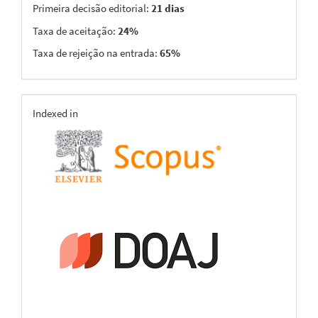
Primeira decisão editorial:
21 dias
Taxa de aceitação:
24%
Taxa de rejeição na entrada:
65%
indexing
Indexed in