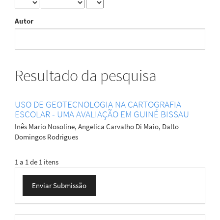
Autor
Resultado da pesquisa
USO DE GEOTECNOLOGIA NA CARTOGRAFIA
ESCOLAR - UMA AVALIAÇÃO EM GUINÉ BISSAU
Inês Mario Nosoline, Angelica Carvalho Di Maio, Dalto
Domingos Rodrigues
1 a 1 de 1 itens
Enviar
Enviar Submissão
Submissão