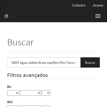
Navegação
Cadastro
Acesso
Principal
Conteúdo
Toggl
principal
navig
Barra
Lateral
Buscar
Pesquisar
termo
Filtros avançados
De
Até