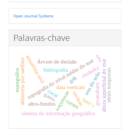
Desenvolvido
Open Journal Systems
por
Palavras-chave
oea
amazônia azul
topografia do nível médio do mar
altimetria por satélites
altura superficial do mar
Árvore de decisão
cholesky
hidrografia
séries temporais
maregráfos
uso do solo
dsg
guanabara
data verticais
cocar
voçorocas
ravinas
gauss
fator c
cursos
altos-fundos
sistema de informação geográfica