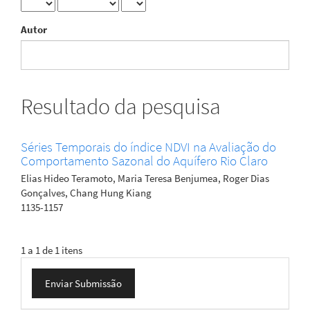
Autor
Resultado da pesquisa
Séries Temporais do índice NDVI na Avaliação do
Comportamento Sazonal do Aquífero Rio Claro
Elias Hideo Teramoto, Maria Teresa Benjumea, Roger Dias
Gonçalves, Chang Hung Kiang
1135-1157
1 a 1 de 1 itens
Enviar
Enviar Submissão
Submissão