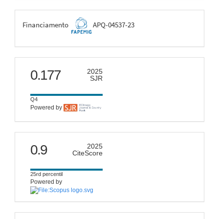
FAPEMIG
Financiamento
APQ-04537-23
scimago
0.177
2025
SJR
Q4
Powered by
citescore
0.9
2025
CiteScore
25rd percentil
Powered by