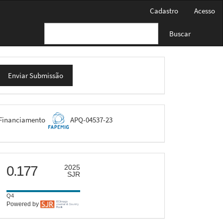
Cadastro
Acesso
Buscar
nviar
Enviar Submissão
ubmissão
FAPEMIG
Financiamento
APQ-04537-23
scimago
0.177
2025
SJR
Q4
Powered by