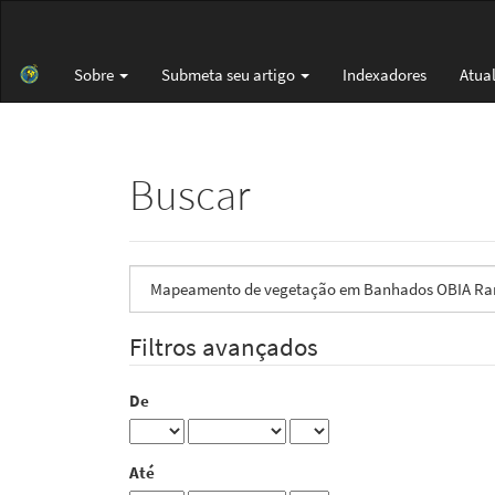
Navegação
Principal
Conteúdo
Sobre
Submeta seu artigo
Indexadores
Atua
principal
Barra
Lateral
Buscar
Pesquisar
termo
Filtros avançados
De
Até