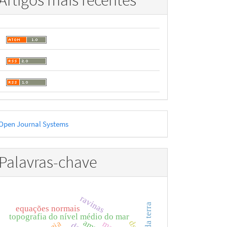
Artigos mais recentes
esenvolvido
Open Journal Systems
or
Palavras-chave
ravinas
equações normais
topografia do nível médio do mar
dsg