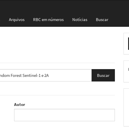
l
Arquivos
RBC em números
Notícias
Buscar
E
S
Autor