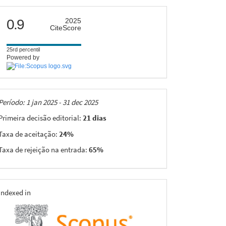
citescore
0.9
2025
CiteScore
25rd percentil
Powered by
Taxas
Período: 1 jan 2025 - 31 dec 2025
Primeira decisão editorial:
21 dias
Taxa de aceitação:
24%
Taxa de rejeição na entrada:
65%
indexing
Indexed in