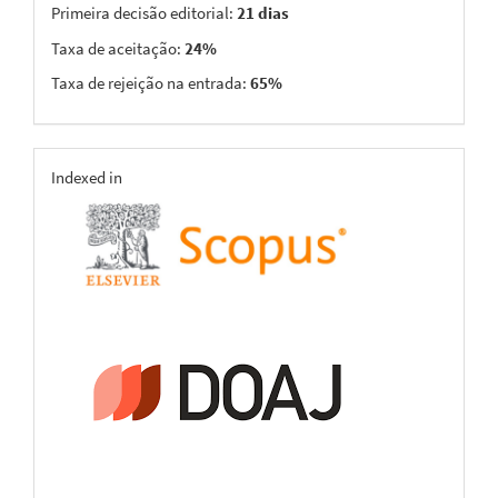
Primeira decisão editorial:
21 dias
Taxa de aceitação:
24%
Taxa de rejeição na entrada:
65%
indexing
Indexed in