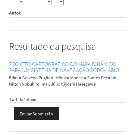
Autor
Resultado da pesquisa
PROJETO CARTOGRÁFICO DO MAPA DINÂMICO
PARA UM SISTEMA DE NAVEGAÇÃO RODOVIÁRIO
Edmur Azevedo Pugliesi, Mônica Modesta Santos Decanini,
Nilton Nobuhiro Imai, Júlio Kiyoshi Hasegawa
1 a 1 de 1 itens
Enviar
Enviar Submissão
Submissão