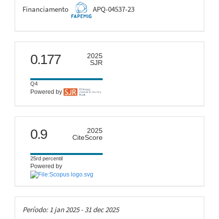
FAPEMIG
Financiamento
APQ-04537-23
scimago
0.177
2025
SJR
Q4
Powered by
citescore
0.9
2025
CiteScore
25rd percentil
Powered by
Taxas
Período: 1 jan 2025 - 31 dec 2025