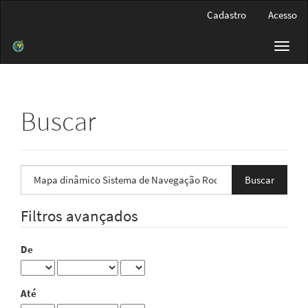
Navegação
Cadastro
Acesso
Principal
Conteúdo
Toggl
principal
navig
Barra
Lateral
Buscar
Pesquisar
termo
Filtros avançados
De
Até