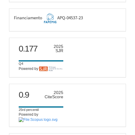
FAPEMIG
Financiamento
APQ-04537-23
scimago
0.177
2025
SJR
Q4
Powered by
citescore
0.9
2025
CiteScore
25rd percentil
Powered by