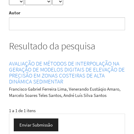
Autor
Resultado da pesquisa
AVALIAÇÃO DE MÉTODOS DE INTERPOLAÇÃO NA
GERAÇÃO DE MODELOS DIGITAIS DE ELEVAÇÃO DE
PRECISÃO EM ZONAS COSTEIRAS DE ALTA
DINÂMICA SEDIMENTAR
Francisco Gabriel Ferreira Lima, Venerando Eustáqio Amaro,
Marcelo Soares Teles Santos, André Luís Silva Santos
1 a 1 de 1 itens
Enviar
Enviar Submissão
Submissão