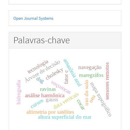
Desenvolvido
Open Journal Systems
por
Palavras-chave
amazônia azul
tecnologia
Árvore de decisão
sensores remotos
navegação
cholesky
fator c
maregráfos
dsg
voçorocas
uso do solo
hidrografia
mapa topográfico
ravinas
data verticais
análise harmônica
oea
gauss
cursos
cocar
altimetria por satélites
altura superficial do mar