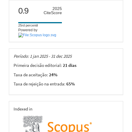
citescore
0.9
2025
CiteScore
25rd percentil
Powered by
Taxas
Período: 1 jan 2025 - 31 dec 2025
Primeira decisão editorial:
21 dias
Taxa de aceitação:
24%
Taxa de rejeição na entrada:
65%
indexing
Indexed in