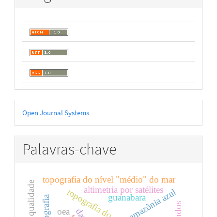
Desenvolvido
Open Journal Systems
por
Palavras-chave
topografia do nível "médio" do mar
altimetria por satélites
amazônia azul
guanabara
hidrografia
oea