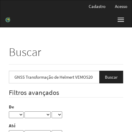
Navegação
Cadastro
Acesso
Principal
Conteúdo
Toggl
principal
navig
Barra
Lateral
Buscar
Pesquisar
termo
Filtros avançados
De
Até