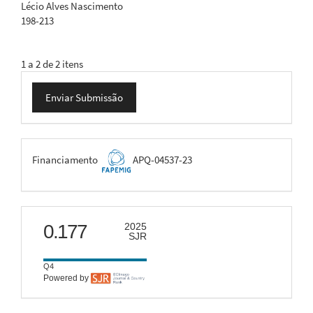
Lécio Alves Nascimento
198-213
1 a 2 de 2 itens
Enviar
Enviar Submissão
Submissão
FAPEMIG
Financiamento
APQ-04537-23
scimago
0.177
2025
SJR
Q4
Powered by