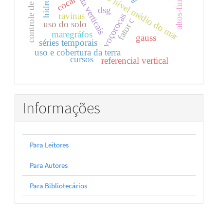
controle de qualidade
topografia do nível médio do mar
altos-fundos
data verticais
cocar
dsg
ravinas
voçorocas
fator c
uso do solo
maregráfos
gauss
séries temporais
uso e cobertura da terra
cursos
referencial vertical
Informações
Para Leitores
Para Autores
Para Bibliotecários