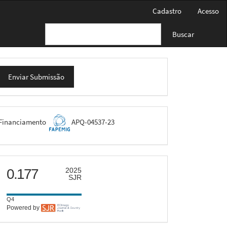
Cadastro
Acesso
Buscar
nviar
Enviar Submissão
ubmissão
FAPEMIG
Financiamento
APQ-04537-23
scimago
0.177
2025
SJR
Q4
Powered by