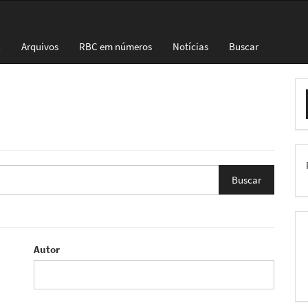
l
Arquivos
RBC em números
Notícias
Buscar
E
S
Autor