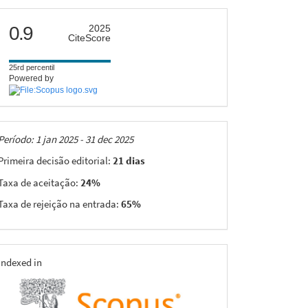
citescore
0.9
2025
CiteScore
25rd percentil
Powered by
Taxas
Período: 1 jan 2025 - 31 dec 2025
Primeira decisão editorial:
21 dias
Taxa de aceitação:
24%
Taxa de rejeição na entrada:
65%
indexing
Indexed in