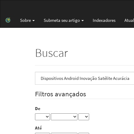
Navegação
Principal
Conteúdo
Sobre
Submeta seu artigo
Indexadores
Atua
principal
Barra
Lateral
Buscar
Pesquisar
termo
Filtros avançados
De
Até