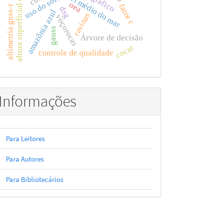
altura superficial do mar
uso do solo
oea
fator c
altimetria gnss-r
dsg
amazônia azul
ravinas
voçorocas
gauss
Árvore de decisão
cocar
controle de qualidade
Informações
Para Leitores
Para Autores
Para Bibliotecários