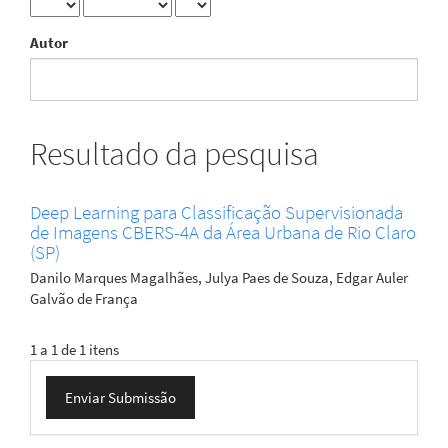
Autor
Resultado da pesquisa
Deep Learning para Classificação Supervisionada
de Imagens CBERS-4A da Área Urbana de Rio Claro
(SP)
Danilo Marques Magalhães, Julya Paes de Souza, Edgar Auler
Galvão de França
1 a 1 de 1 itens
Enviar
Enviar Submissão
Submissão