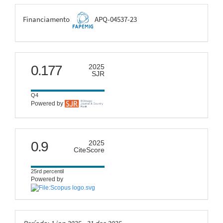
FAPEMIG
Financiamento
APQ-04537-23
scimago
0.177
2025
SJR
Q4
Powered by
citescore
0.9
2025
CiteScore
25rd percentil
Powered by