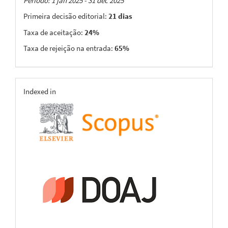
Taxas
Período: 1 jan 2025 - 31 dec 2025
Primeira decisão editorial:
21 dias
Taxa de aceitação:
24%
Taxa de rejeição na entrada:
65%
indexing
Indexed in