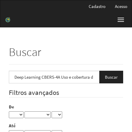
Navegação
Cadastro
Acesso
Principal
Conteúdo
Toggl
principal
navig
Barra
Lateral
Buscar
Pesquisar
termo
Filtros avançados
De
Até