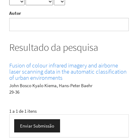
Autor
Resultado da pesquisa
Fusion of colour infrared imagery and airborne
laser scanning data in the automatic classification
of urban environments
John Bosco Kyalo Kiema, Hans-Peter Baehr
29-36
1 a 1 de 1 itens
Enviar
Enviar Submissão
Submissão