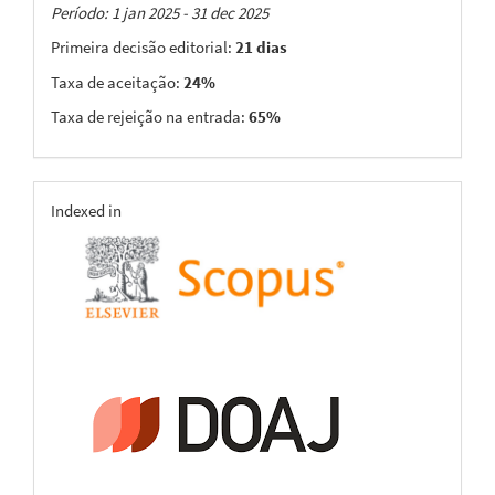
Taxas
Período: 1 jan 2025 - 31 dec 2025
Primeira decisão editorial:
21 dias
Taxa de aceitação:
24%
Taxa de rejeição na entrada:
65%
indexing
Indexed in