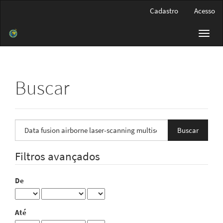
Navegação
Cadastro
Acesso
Principal
Conteúdo
Toggl
principal
navig
Barra
Lateral
Buscar
Pesquisar
termo
Filtros avançados
De
Até