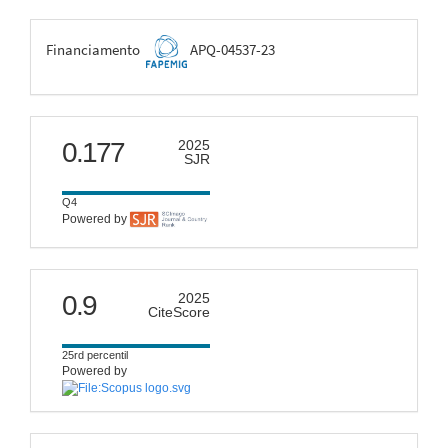
FAPEMIG
Financiamento
APQ-04537-23
scimago
0.177
2025
SJR
Q4
Powered by
citescore
0.9
2025
CiteScore
25rd percentil
Powered by