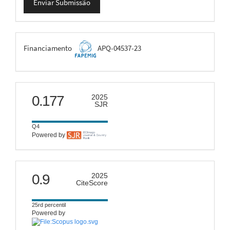
Enviar Submissão
Submissão
FAPEMIG
Financiamento
APQ-04537-23
scimago
0.177
2025
SJR
Q4
Powered by
citescore
0.9
2025
CiteScore
25rd percentil
Powered by