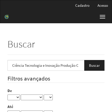
Navegação
Cadastro
Acesso
Principal
Conteúdo
Toggl
principal
navig
Barra
Lateral
Buscar
Pesquisar
termo
Filtros avançados
De
Até