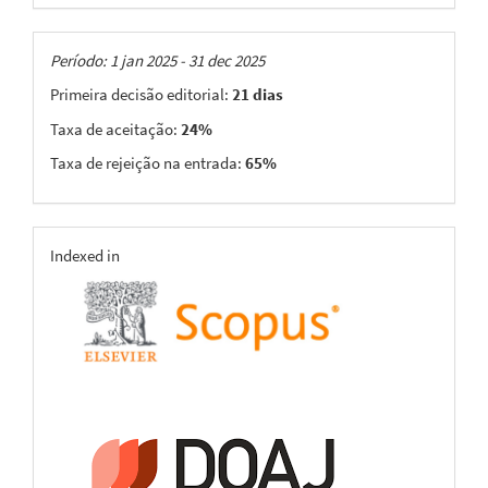
Taxas
Período: 1 jan 2025 - 31 dec 2025
Primeira decisão editorial:
21 dias
Taxa de aceitação:
24%
Taxa de rejeição na entrada:
65%
indexing
Indexed in