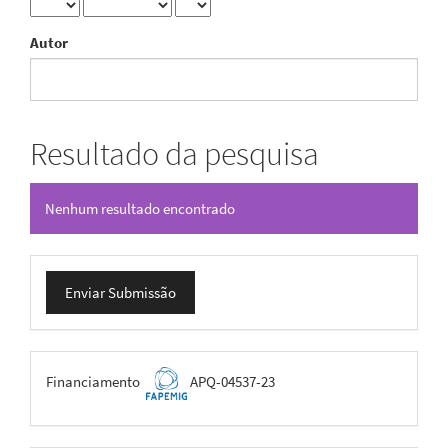
Autor
Resultado da pesquisa
Nenhum resultado encontrado
Enviar
Enviar Submissão
Submissão
FAPEMIG
Financiamento
APQ-04537-23