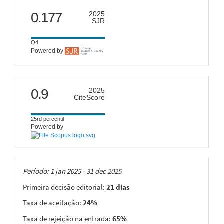
scimago
0.177
2025
SJR
Q4
Powered by
citescore
0.9
2025
CiteScore
25rd percentil
Powered by
Taxas
Período: 1 jan 2025 - 31 dec 2025
Primeira decisão editorial:
21 dias
Taxa de aceitação:
24%
Taxa de rejeição na entrada:
65%