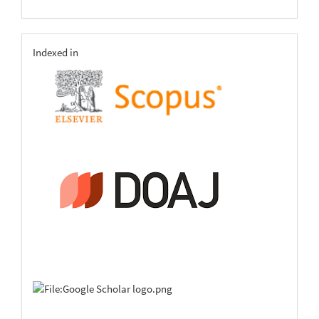
indexing
Indexed in