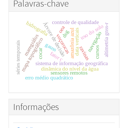
Palavras-chave
controle de qualidade
hidrografia
Árvore de decisão
altimetria gnss-r
uso do solo
oea
amazônia azul
data verticais
dsg
navegação
voçorocas
maregráfos
mapa topográfico
séries temporais
gauss
ravinas
cursos
cocar
fator c
sistema de informação geográfica
dinâmica do nível da água
sensores remotos
erro médio quadrático
Informações