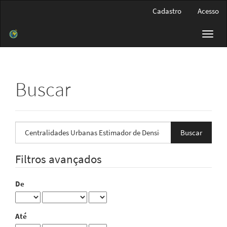
Navegação
Cadastro
Acesso
Principal
Conteúdo
Toggl
principal
navig
Barra
Lateral
Buscar
Pesquisar
termo
Filtros avançados
De
Até