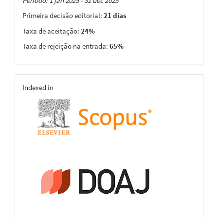
Taxas
Período: 1 jan 2025 - 31 dec 2025
Primeira decisão editorial:
21 dias
Taxa de aceitação:
24%
Taxa de rejeição na entrada:
65%
indexing
Indexed in