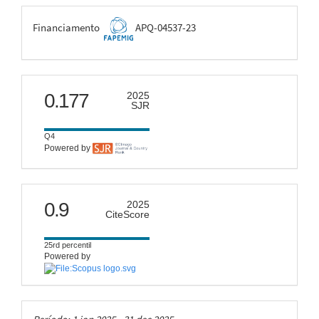
FAPEMIG
Financiamento
APQ-04537-23
scimago
0.177
2025
SJR
Q4
Powered by
citescore
0.9
2025
CiteScore
25rd percentil
Powered by