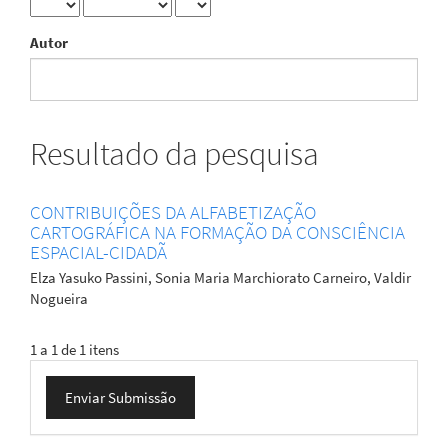
Autor
Resultado da pesquisa
CONTRIBUIÇÕES DA ALFABETIZAÇÃO
CARTOGRÁFICA NA FORMAÇÃO DA CONSCIÊNCIA
ESPACIAL-CIDADÃ
Elza Yasuko Passini, Sonia Maria Marchiorato Carneiro, Valdir
Nogueira
1 a 1 de 1 itens
Enviar
Enviar Submissão
Submissão