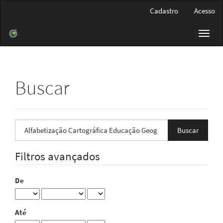
Navegação
Cadastro
Acesso
Principal
Conteúdo
Toggl
principal
navig
Barra
Lateral
Buscar
Pesquisar
termo
Filtros avançados
De
Até