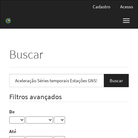
Navegação
Cadastro
Acesso
Principal
Conteúdo
Toggl
principal
navig
Barra
Lateral
Buscar
Pesquisar
termo
Filtros avançados
De
Até