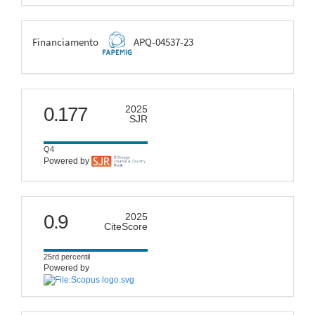
FAPEMIG
Financiamento
APQ-04537-23
scimago
0.177
2025
SJR
Q4
Powered by
citescore
0.9
2025
CiteScore
25rd percentil
Powered by