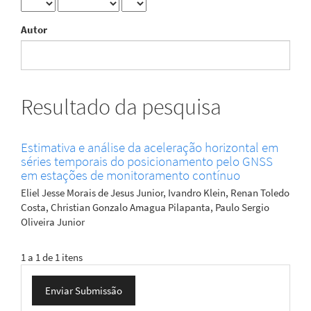
Autor
Resultado da pesquisa
Estimativa e análise da aceleração horizontal em
séries temporais do posicionamento pelo GNSS
em estações de monitoramento contínuo
Eliel Jesse Morais de Jesus Junior, Ivandro Klein, Renan Toledo
Costa, Christian Gonzalo Amagua Pilapanta, Paulo Sergio
Oliveira Junior
1 a 1 de 1 itens
Enviar
Enviar Submissão
Submissão