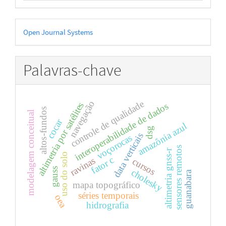
Desenvolvido
Open Journal Systems
por
Palavras-chave
controle de qualidade
navegação
altimetria por satélites
interoperabilidade de dados
altos-fundos
modelagem conceitual
cocar
amazônia azul
dsg
data verticais
voçorocas
sensores remotos
altimetria gnss-r
uso do solo
fator c
ravinas
cursos
gauss
cholesky
guanabara
mapa topográfico
séries temporais
oea
hidrografia