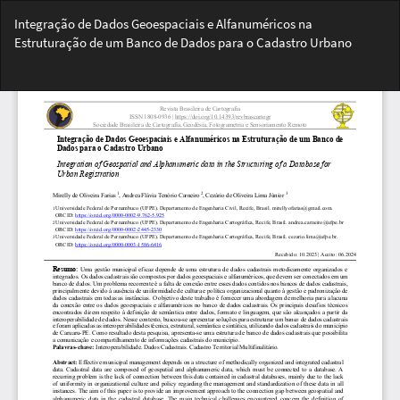
Voltar
Integração de Dados Geoespaciais e Alfanuméricos na
aos
Estruturação de um Banco de Dados para o Cadastro Urbano
Detalhes
do
Bai
Artigo
Ba
PD