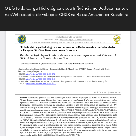
Voltar
O Efeito da Carga Hidrológica e sua Influência no Deslocamento e
aos
nas Velocidades de Estações GNSS na Bacia Amazônica Brasileira
Detalhes
do
Bai
Artigo
Ba
PD