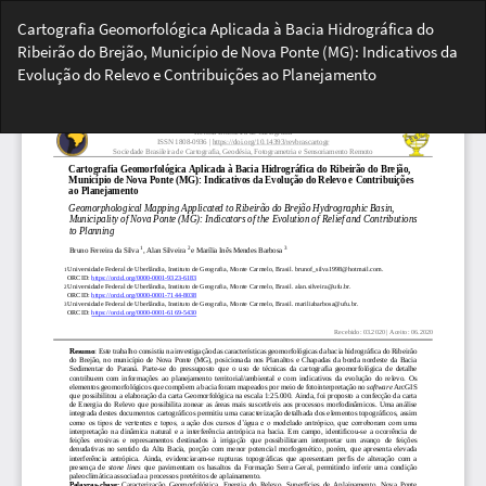
Voltar
Cartografia Geomorfológica Aplicada à Bacia Hidrográfica do
aos
Ribeirão do Brejão, Município de Nova Ponte (MG): Indicativos da
Detalhes
Evolução do Relevo e Contribuições ao Planejamento
do
Artigo
Bai
Ba
PD