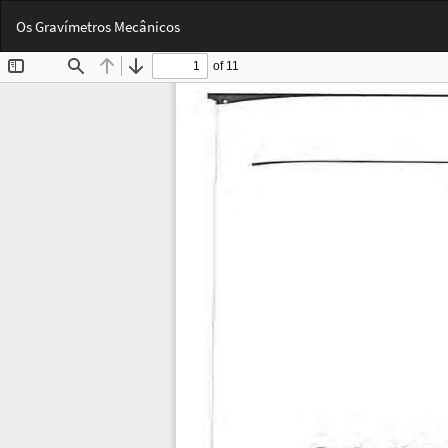
Voltar
Os Gravímetros Mecânicos
aos
Detalhes
do
Artigo