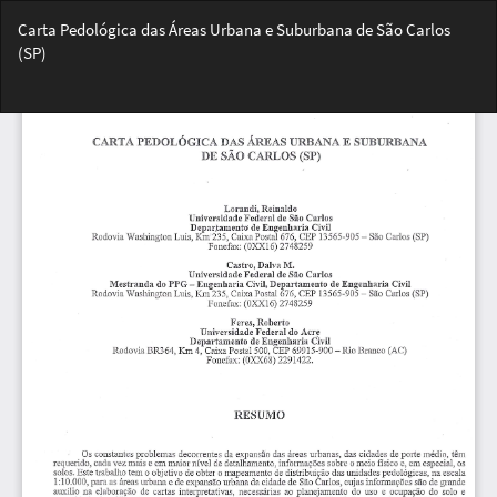
Voltar
Carta Pedológica das Áreas Urbana e Suburbana de São Carlos
aos
(SP)
Detalhes
do
Bai
Artigo
Ba
PD