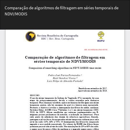
Voltar
Comparação de algoritmos de filtragem em séries temporais de
aos
NDVI/MODIS
Detalhes
do
Bai
Artigo
Ba
PD