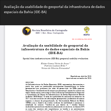
Voltar
Avaliação da usabilidade do geoportal da infraestrutura de dados
aos
espaciais da Bahia (IDE-BA)
Detalhes
do
Bai
Artigo
Ba
PD