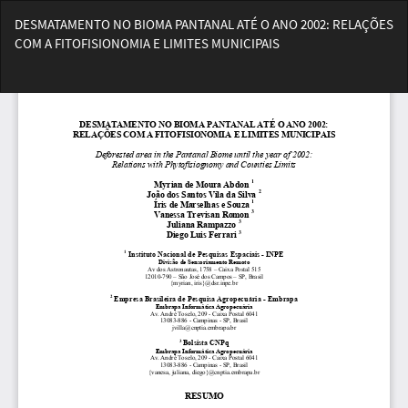
Voltar
DESMATAMENTO NO BIOMA PANTANAL ATÉ O ANO 2002: RELAÇÕES
aos
COM A FITOFISIONOMIA E LIMITES MUNICIPAIS
Detalhes
do
Bai
Artigo
Ba
PD