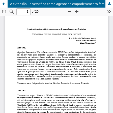
A extensão universitária como agente de empoderamento feminino