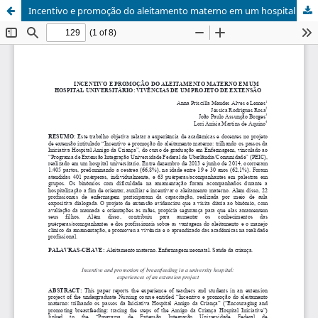
Incentivo e promoção do aleitamento materno em um hospital universitário: vivências de um projeto de extensão