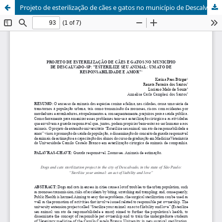
Projeto de esterilização de cães e gatos no município de Descalvado-SP "Esterilize seu animal: um ato de responsabilidade e amor"