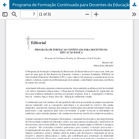
Programa de Formação Continuada para Docentes da Educação Básica