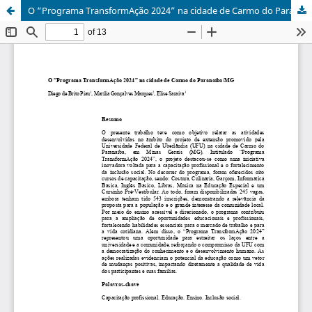
O “Programa TransformAção 2024” na cidade de Carmo do Paranaíba/MG