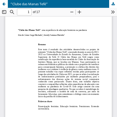
“Clube das Manas Tefé”