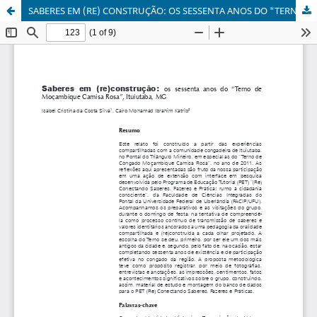
SABERES EM (RE) CONSTRUÇÃO: OS SESSENTA ANOS DO "TERNO DE MOÇAMBIQUE CAMISA ROSA" DE ITUIUTABA, MG