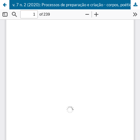
v. 7 n. 2 (2020): Processos de preparação e criação - corpos, poéticas, memórias e políticas.