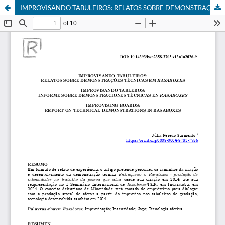
IMPROVISANDO TABULEIROS: RELATOS SOBRE DEMONSTRAÇÕES TÉCNICAS EM RASABOXES