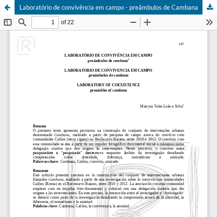
Laboratório de convivência em campo - preâmbulos de Cambana