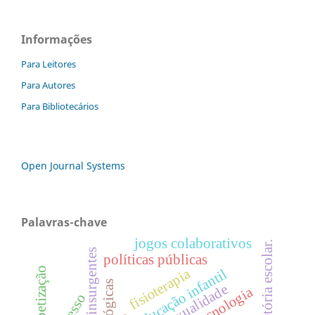
Informações
Para Leitores
Para Autores
Para Bibliotecários
Open Journal Systems
Palavras-chave
jogos colaborativos
trajetória escolar.
políticas públicas
alfabetização
fisioterapia
educação infantil
sexualidade
tecnologia