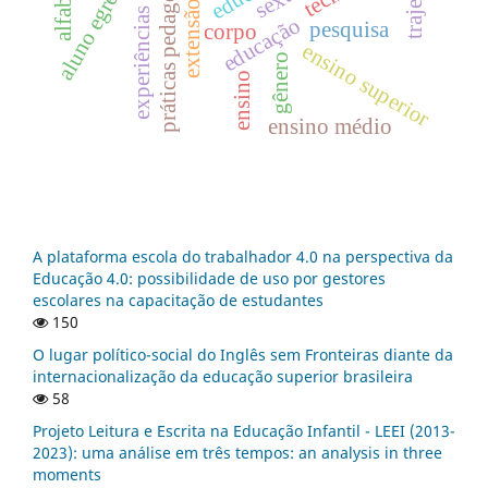
experiências insurgentes
práticas pedagógicas
aluno egresso
extensão
educação
pesquisa
corpo
ensino superior
gênero
ensino
ensino médio
A plataforma escola do trabalhador 4.0 na perspectiva da
Educação 4.0: possibilidade de uso por gestores
escolares na capacitação de estudantes
150
O lugar político-social do Inglês sem Fronteiras diante da
internacionalização da educação superior brasileira
58
Projeto Leitura e Escrita na Educação Infantil - LEEI (2013-
2023): uma análise em três tempos: an analysis in three
moments