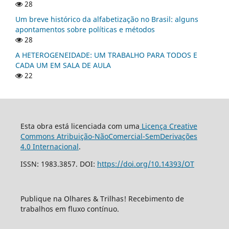
28
Um breve histórico da alfabetização no Brasil: alguns
apontamentos sobre políticas e métodos
28
A HETEROGENEIDADE: UM TRABALHO PARA TODOS E
CADA UM EM SALA DE AULA
22
Esta obra está licenciada com uma
Licença Creative
Commons Atribuição-NãoComercial-SemDerivações
4.0 Internacional
.
ISSN: 1983.3857. DOI:
https://doi.org/10.14393/OT
Publique na Olhares & Trilhas! Recebimento de
trabalhos em fluxo contínuo.