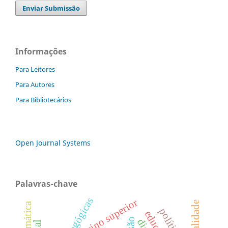
Enviar Submissão
Informações
Para Leitores
Para Autores
Para Bibliotecários
Open Journal Systems
Palavras-chave
ensino superior
sexualidade