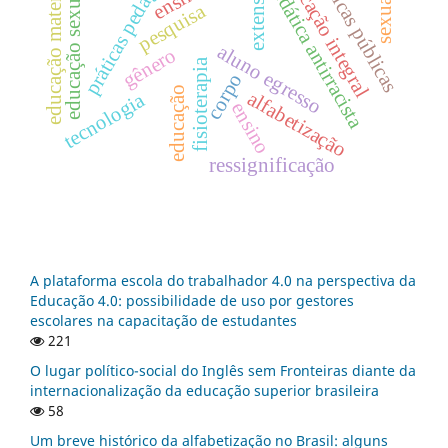
práticas pedagógicas
educação matemática
políticas públicas
educação integral
extensão
didática antirracista
educação sexual
pesquisa
aluno egresso
gênero
fisioterapia
corpo
educação
alfabetização
tecnologia
ensino
ressignificação
A plataforma escola do trabalhador 4.0 na perspectiva da
Educação 4.0: possibilidade de uso por gestores
escolares na capacitação de estudantes
221
O lugar político-social do Inglês sem Fronteiras diante da
internacionalização da educação superior brasileira
58
Um breve histórico da alfabetização no Brasil: alguns