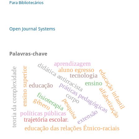
Para Bibliotecários
Open Journal Systems
Palavras-chave
aprendizagem
didática antirracista
ensino superior
teoria da complexidade
aluno egresso
educação infantil
tecnologia
ensino
práticas pedagógicas
educação
alfabetização
fisioterapia
corpo
gênero
pesquisa
extensão
políticas públicas
trajetória escolar.
educação das relações Étnico-raciais