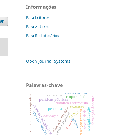
Informações
Para Leitores
ar
Para Autores
Para Bibliotecários
Open Journal Systems
Palavras-chave
ensino médio
fisioterapia
experiências insurgentes
corporeidade
formação docente
políticas públicas
didática antirracista
práticas pedagógicas
extensão
educação integral
pesquisa
ressignificação
educação infantil
sexualidade
educação sexual
ensino
ensino superior
educação
gênero
corpo