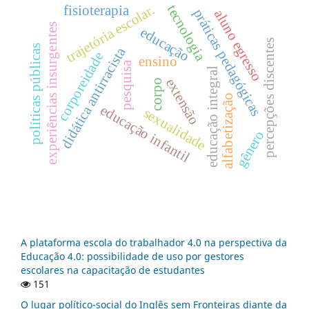
trajetória escolar.
tecnologia
fisioterapia
práticas pedagógicas
aluno egresso
experiências insurgentes
educação
percepções discentes
políticas públicas
didática antirracista
corporeidade
ensino
pesquisa
educação integral
extensão
corpo
alfabetização
educação infantil
sexualidade
gênero
A plataforma escola do trabalhador 4.0 na perspectiva da
Educação 4.0: possibilidade de uso por gestores
escolares na capacitação de estudantes
151
O lugar político-social do Inglês sem Fronteiras diante da