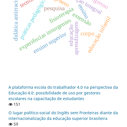
educação integral
didática antirracista
práticas pedagógicas
gênero
ensino
pesquisa
fisioterapia
extensão
educação infantil
experiências insurgentes
aprendizagem
educação
corpo
ensino superior
A plataforma escola do trabalhador 4.0 na perspectiva da
Educação 4.0: possibilidade de uso por gestores
escolares na capacitação de estudantes
151
O lugar político-social do Inglês sem Fronteiras diante da
internacionalização da educação superior brasileira
59