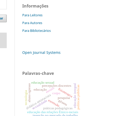
Informações
Para Leitores
ar
Para Autores
Para Bibliotecários
Open Journal Systems
Palavras-chave
educação sexual
aluno egresso
educação integral
percepções discentes
políticas públicas
ensino
fisioterapia
educação
tecnologia
corpo
didática antirracista
pesquisa
extensão
sexualidade
gênero
práticas pedagógicas
educação das relações Étnico-raciais
inserção no mercado de trabalho