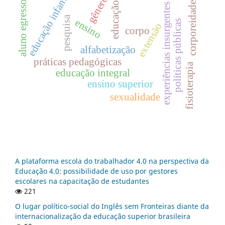
educação infantil
gênero
aluno egresso
educação
corporeidade
experiências insurgentes
pesquisa
ensino
políticas públicas
extensão
corpo
alfabetização
práticas pedagógicas
fisioterapia
educação integral
ensino superior
sexualidade
A plataforma escola do trabalhador 4.0 na perspectiva da
Educação 4.0: possibilidade de uso por gestores
escolares na capacitação de estudantes
221
O lugar político-social do Inglês sem Fronteiras diante da
internacionalização da educação superior brasileira