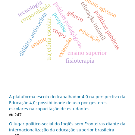
aluno egresso
tecnologia
educação infantil
práticas pedagógicas
corporeidade
políticas públicas
gênero
didática antirracista
pesquisa
trajetória escolar.
corpo
educação
ensino
extensão
ensino superior
fisioterapia
A plataforma escola do trabalhador 4.0 na perspectiva da
Educação 4.0: possibilidade de uso por gestores
escolares na capacitação de estudantes
247
O lugar político-social do Inglês sem Fronteiras diante da
internacionalização da educação superior brasileira