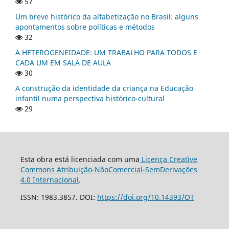
57
Um breve histórico da alfabetização no Brasil: alguns
apontamentos sobre políticas e métodos
32
A HETEROGENEIDADE: UM TRABALHO PARA TODOS E
CADA UM EM SALA DE AULA
30
A construção da identidade da criança na Educação
infantil numa perspectiva histórico-cultural
29
Esta obra está licenciada com uma
Licença Creative
Commons Atribuição-NãoComercial-SemDerivações
4.0 Internacional
.
ISSN: 1983.3857. DOI:
https://doi.org/10.14393/OT