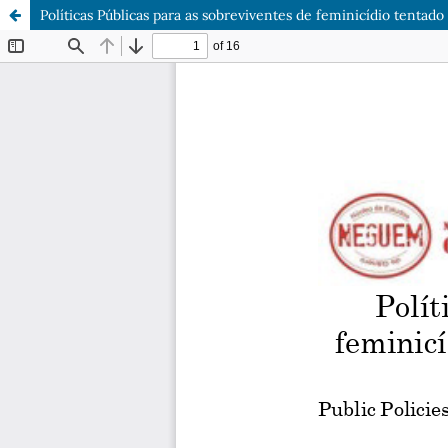
Políticas Públicas para as sobreviventes de feminicídio tentado