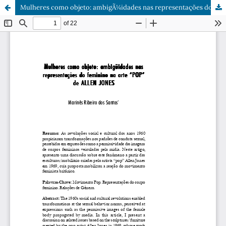
Mulheres como objeto: ambigÃ¼idades nas representações do feminino na arte "POPâ€? de Allen Jones