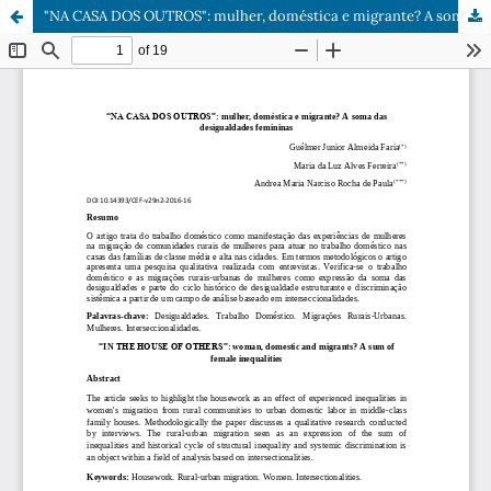
"NA CASA DOS OUTROS": mulher, doméstica e migrante? A soma das desigualdades femininas