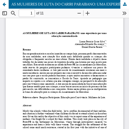
AS MULHERES DE LUTA DO CARIRI PARAIBANO: UMA EXPERIÊNCIA POR UMA EDUCAÇÃO CONTEXTUALIZADA