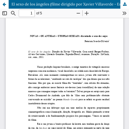
El sexo de los ángeles (filme dirigido por Xavier Villaverde - Espanha/Brasil, 2011)