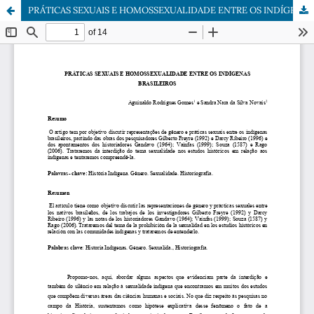
PRÁTICAS SEXUAIS E HOMOSSEXUALIDADE ENTRE OS INDÍGENAS BRASILEIROS