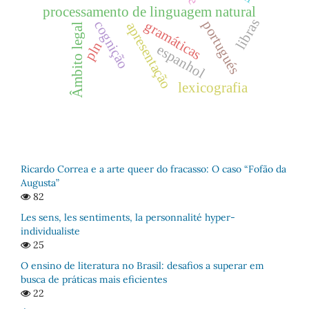
processamento de linguagem natural
libras
cognição
gramáticas
portugués
apresentação
Âmbito legal
pln
espanhol
lexicografia
Ricardo Correa e a arte queer do fracasso: O caso “Fofão da
Augusta”
82
Les sens, les sentiments, la personnalité hyper-
individualiste
25
O ensino de literatura no Brasil: desafios a superar em
busca de práticas mais eficientes
22