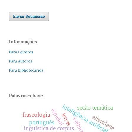
Enviar Submissão
Informações
Para Leitores
Para Autores
Para Bibliotecários
Palavras-chave
inteligência artificial
seção temática
español
fraseologia
letras
alteridade
velhice
português
linguística de corpus