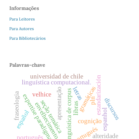
Informações
Para Leitores
Para Autores
Para Bibliotecários
Palavras-chave
universidad de chile
estandarización
linguística computacional.
gramáticas
letras
apresentação
linguística de corpus
velhice
fraseologia
expertise paradigmas
pln
discursos
seção temática
envelhecimento
libras
espanhol
español
cognição
portugués
alteridade
português