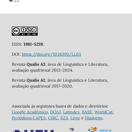
23
ISSN:
1981-5239
.
DOI:
https://doi.org/10.14393/LL63
Revista
Qualis A3
, área de Linguística e Literatura,
avaliação quadrienal 2021-2024.
Revista
Qualis A2
, área de Linguística e Literatura,
avaliação quadrienal 2017-2020.
Associada às seguintes bases de dados e diretórios:
Google Acadêmico
,
DOAJ
,
Latindex
,
BASE
,
WorldCat
,
Periódicos CAPES
,
CIRC
,
EZ3
,
Livre
e
Diadorim
.