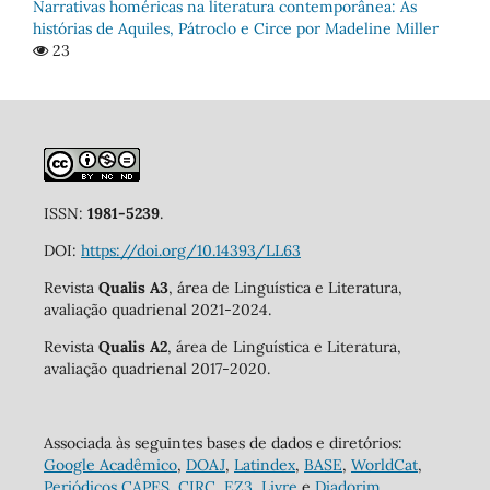
Narrativas homéricas na literatura contemporânea: As
histórias de Aquiles, Pátroclo e Circe por Madeline Miller
23
ISSN:
1981-5239
.
DOI:
https://doi.org/10.14393/LL63
Revista
Qualis A3
, área de Linguística e Literatura,
avaliação quadrienal 2021-2024.
Revista
Qualis A2
, área de Linguística e Literatura,
avaliação quadrienal 2017-2020.
Associada às seguintes bases de dados e diretórios:
Google Acadêmico
,
DOAJ
,
Latindex
,
BASE
,
WorldCat
,
Periódicos CAPES
,
CIRC
,
EZ3
,
Livre
e
Diadorim
.